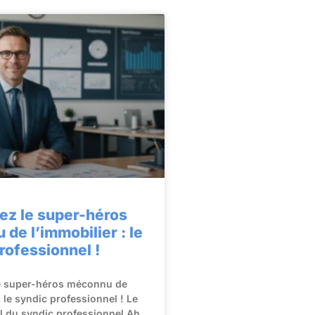
ez le super-héros
de l’immobilier : le
rofessionnel !
e super-héros méconnu de
: le syndic professionnel ! Le
el du syndic professionnel Ah,