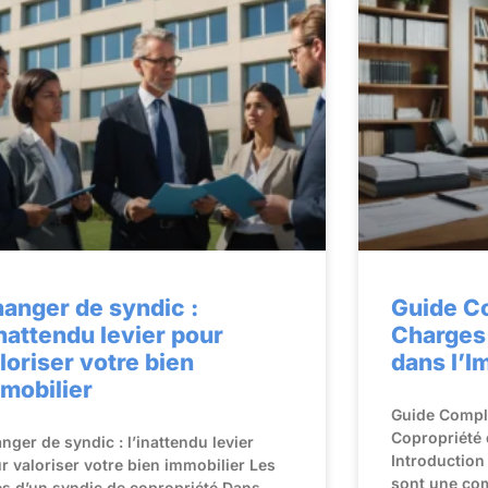
anger de syndic :
Guide Co
inattendu levier pour
Charges
loriser votre bien
dans l’I
mobilier
Guide Comple
Copropriété 
nger de syndic : l’inattendu levier
Introduction
r valoriser votre bien immobilier Les
sont une com
es d’un syndic de copropriété Dans