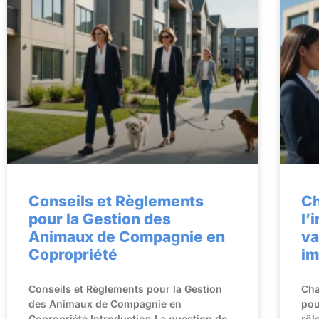
Conseils et Règlements
Ch
pour la Gestion des
l’
Animaux de Compagnie en
va
Copropriété
im
Conseils et Règlements pour la Gestion
Cha
des Animaux de Compagnie en
pou
Copropriété Introduction La question de
rôl