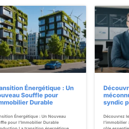
ansition Énergétique : Un
Découvr
uveau Souffle pour
méconnu 
Immobilier Durable
syndic p
nsition Énergétique : Un Nouveau
Découvrez l
ffle pour l’Immobilier Durable
l’immobilier 
roduction La transition énergétique
rôle essenti