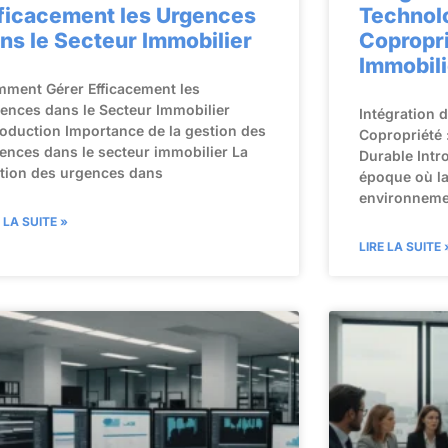
ficacement les Urgences
Technol
ns le Secteur Immobilier
Copropri
Immobili
ment Gérer Efficacement les
ences dans le Secteur Immobilier
Intégration 
roduction Importance de la gestion des
Copropriété 
ences dans le secteur immobilier La
Durable Intr
tion des urgences dans
époque où l
environnemen
E LA SUITE »
LIRE LA SUITE 