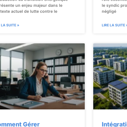
résente un enjeu majeur dans le
le syndic pr
texte actuel de lutte contre le
négligé
E LA SUITE »
LIRE LA SUITE 
omment Gérer
Intégrat