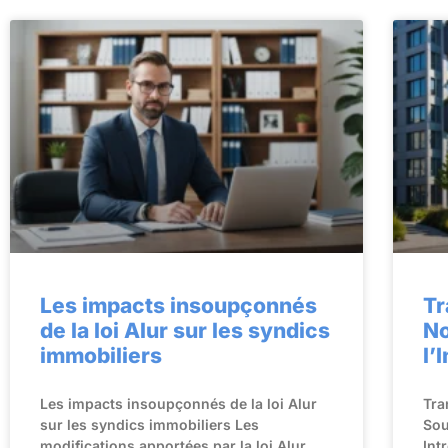
Les impacts insoupçonnés
Tr
de la loi Alur sur les syndics
No
immobiliers
l’
Les impacts insoupçonnés de la loi Alur
Tra
sur les syndics immobiliers Les
Sou
modifications apportées par la loi Alur
Int