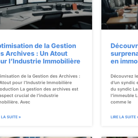
timisation de la Gestion
Découvr
s Archives : Un Atout
surprena
ur l’Industrie Immobilière
en immob
imisation de la Gestion des Archives :
Découvrez l
Atout pour l’Industrie Immobilière
d’un syndic e
roduction La gestion des archives est
du syndic La
aspect crucial de l’industrie
l’immeuble L
obilière. Avec
comme le
E LA SUITE »
LIRE LA SUITE 