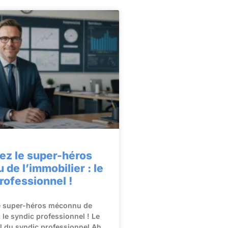
ez le super-héros
de l’immobilier : le
rofessionnel !
e super-héros méconnu de
: le syndic professionnel ! Le
el du syndic professionnel Ah,