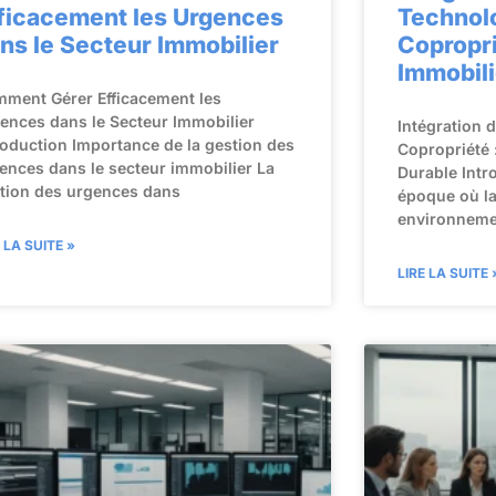
ficacement les Urgences
Technol
ns le Secteur Immobilier
Copropri
Immobili
ment Gérer Efficacement les
ences dans le Secteur Immobilier
Intégration 
roduction Importance de la gestion des
Copropriété 
ences dans le secteur immobilier La
Durable Intr
tion des urgences dans
époque où l
environnemen
E LA SUITE »
LIRE LA SUITE 