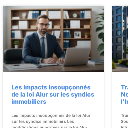
Les impacts insoupçonnés
Tr
de la loi Alur sur les syndics
No
immobiliers
l’
Les impacts insoupçonnés de la loi Alur
Tra
sur les syndics immobiliers Les
Sou
modifications apportées par la loi Alur
Int