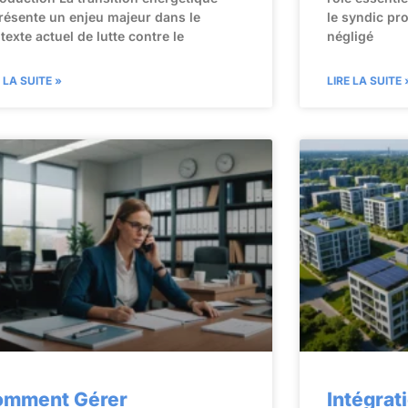
résente un enjeu majeur dans le
le syndic pr
texte actuel de lutte contre le
négligé
E LA SUITE »
LIRE LA SUITE 
omment Gérer
Intégrat