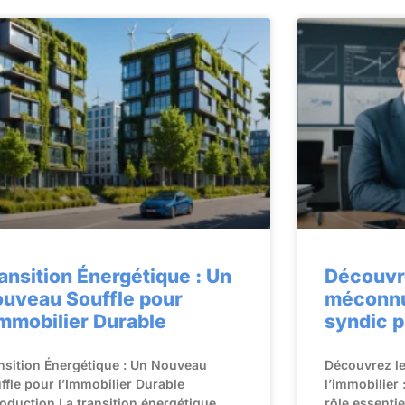
ansition Énergétique : Un
Découvr
uveau Souffle pour
méconnu 
Immobilier Durable
syndic p
nsition Énergétique : Un Nouveau
Découvrez l
ffle pour l’Immobilier Durable
l’immobilier 
roduction La transition énergétique
rôle essenti