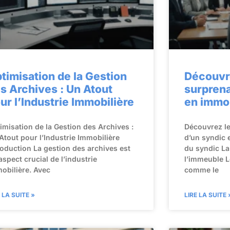
timisation de la Gestion
Découvr
s Archives : Un Atout
surprena
ur l’Industrie Immobilière
en immob
imisation de la Gestion des Archives :
Découvrez l
Atout pour l’Industrie Immobilière
d’un syndic e
roduction La gestion des archives est
du syndic La
aspect crucial de l’industrie
l’immeuble L
obilière. Avec
comme le
E LA SUITE »
LIRE LA SUITE 