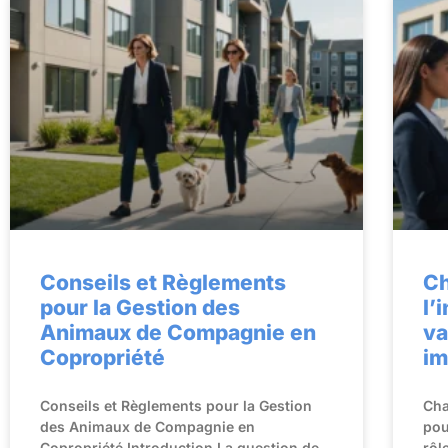
Conseils et Règlements
Ch
pour la Gestion des
l’
Animaux de Compagnie en
va
Copropriété
im
Conseils et Règlements pour la Gestion
Cha
des Animaux de Compagnie en
pou
Copropriété Introduction La question de
rôl