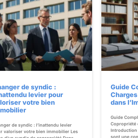
anger de syndic :
Guide Co
inattendu levier pour
Charges
loriser votre bien
dans l’I
mobilier
Guide Comple
Copropriété 
nger de syndic : l’inattendu levier
Introduction
r valoriser votre bien immobilier Les
sont une com
es d’un syndic de copropriété Dans