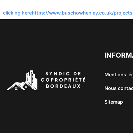
clicking here
https://www.buschowhenley.co.uk/projects
INFORM
Mentions lé
Nous contac
Sitemap