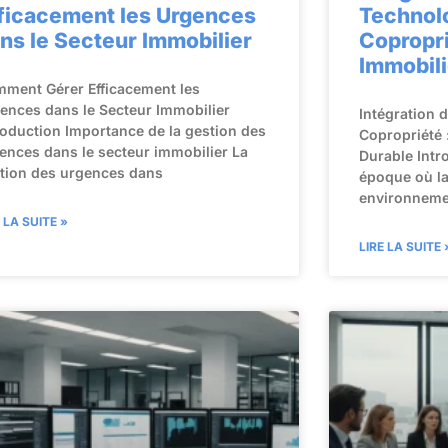
ficacement les Urgences
Technol
ns le Secteur Immobilier
Copropri
Immobili
ment Gérer Efficacement les
ences dans le Secteur Immobilier
Intégration 
roduction Importance de la gestion des
Copropriété 
ences dans le secteur immobilier La
Durable Intr
tion des urgences dans
époque où l
environnemen
E LA SUITE »
LIRE LA SUITE 