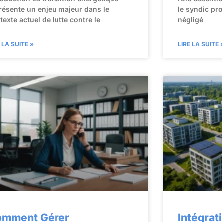
résente un enjeu majeur dans le
le syndic pr
texte actuel de lutte contre le
négligé
E LA SUITE »
LIRE LA SUITE 
omment Gérer
Intégrat