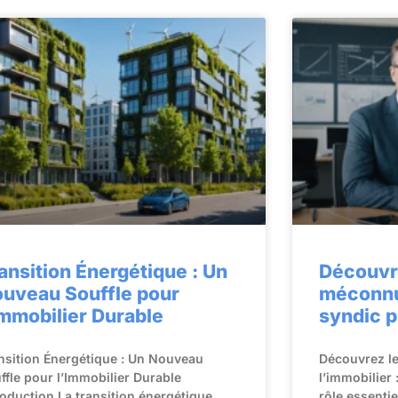
ansition Énergétique : Un
Découvr
uveau Souffle pour
méconnu 
Immobilier Durable
syndic p
nsition Énergétique : Un Nouveau
Découvrez l
ffle pour l’Immobilier Durable
l’immobilier 
roduction La transition énergétique
rôle essenti