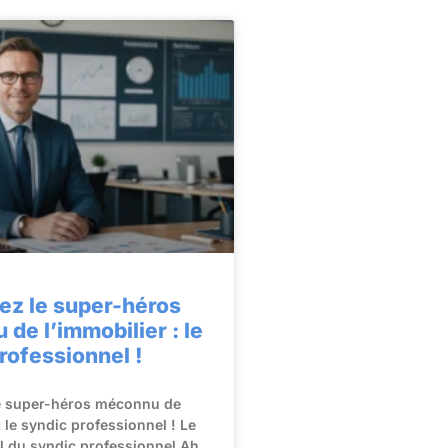
ez le super-héros
de l’immobilier : le
rofessionnel !
e super-héros méconnu de
: le syndic professionnel ! Le
el du syndic professionnel Ah,