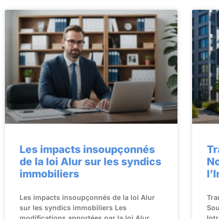
Les impacts insoupçonnés
Tr
de la loi Alur sur les syndics
No
immobiliers
l’
Les impacts insoupçonnés de la loi Alur
Tra
sur les syndics immobiliers Les
Sou
modifications apportées par la loi Alur
Int