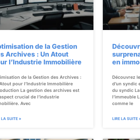
timisation de la Gestion
Découvr
s Archives : Un Atout
surprena
ur l’Industrie Immobilière
en immob
imisation de la Gestion des Archives :
Découvrez l
Atout pour l’Industrie Immobilière
d’un syndic e
roduction La gestion des archives est
du syndic La
aspect crucial de l’industrie
l’immeuble L
obilière. Avec
comme le
E LA SUITE »
LIRE LA SUITE 