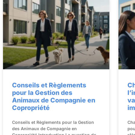
Conseils et Règlements
Ch
pour la Gestion des
l’
Animaux de Compagnie en
va
Copropriété
im
Conseils et Règlements pour la Gestion
Cha
des Animaux de Compagnie en
pou
Copropriété Introduction La question de
rôl