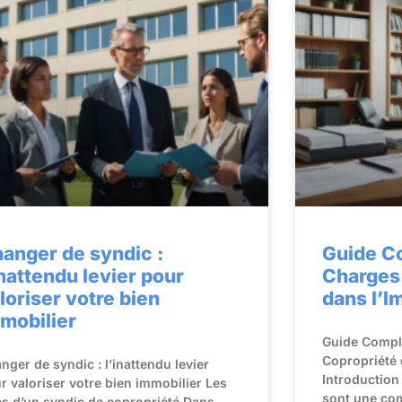
anger de syndic :
Guide Co
inattendu levier pour
Charges
loriser votre bien
dans l’I
mobilier
Guide Comple
Copropriété 
nger de syndic : l’inattendu levier
Introduction
r valoriser votre bien immobilier Les
sont une com
es d’un syndic de copropriété Dans